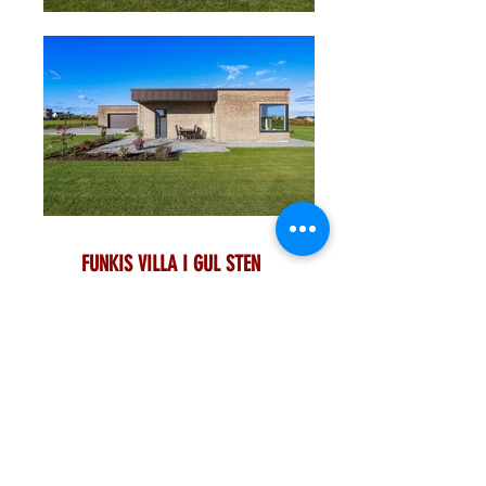
FUNKIS VILLA I GUL STEN
GIV OS ET UFORPLIGTENDE KALD ANGÅENDE DIT
DRØMMEPROJEKT
Ring direkte til Simon Skov på
23 29 81 80
for en
uforpligtende snak om dine muligheder eller
send os en mail på
info
@simonskov.dk