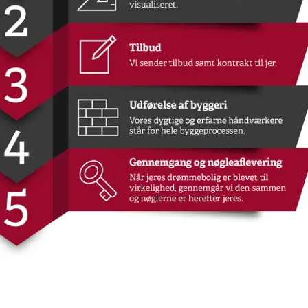
v ApS | Ranunkelvej 44, 8722 Hedensted |
info@simonskov.dk
| Tlf.