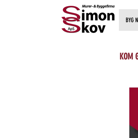
BYG N
KOM G